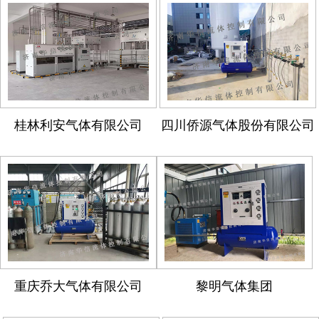
桂林利安气体有限公司
四川侨源气体股份有限公司
重庆乔大气体有限公司
黎明气体集团